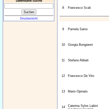
Datenbank-Suche
8
Francesco Scali
Druckansicht
9
Pamela Saino
10
Giorgia Bongianni
11
Stefano Abbati
12
Francesco De Vito
13
Mario Opinato
Caterina Sylos Labini
14
(è la Signora Cecchini)