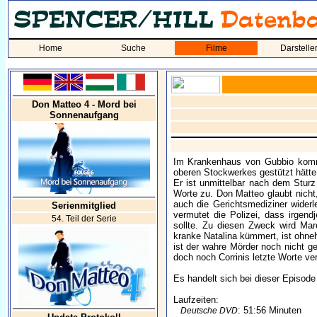
Home
Suche
Filme
Darstelle
Don Matteo 4 - Mord bei
Sonnenaufgang
Im Krankenhaus von Gubbio kommt
oberen Stockwerkes gestützt hätte.
Er ist unmittelbar nach dem Sturz 
Worte zu. Don Matteo glaubt nicht,
auch die Gerichtsmediziner wider
Serienmitglied
vermutet die Polizei, dass irgen
54. Teil der Serie
sollte. Zu diesen Zweck wird Mar
kranke Natalina kümmert, ist ohne
ist der wahre Mörder noch nicht g
doch noch Corrinis letzte Worte ve
Es handelt sich bei dieser Episode 
Laufzeiten:
: 51:56 Minuten
Deutsche DVD