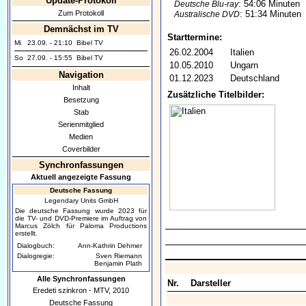
Update-Protokoll
: 54:06 Minuten
Deutsche Blu-ray
Zum Protokoll
: 51:34 Minuten
Australische DVD
Demnächst im TV
Starttermine:
Mi
23.09. - 21:10
Bibel TV
26.02.2004
Italien
So
27.09. - 15:55
Bibel TV
10.05.2010
Ungarn
Navigation
01.12.2023
Deutschland
Inhalt
Zusätzliche Titelbilder:
Besetzung
Stab
Serienmitglied
Medien
Coverbilder
Synchronfassungen
Aktuell angezeigte Fassung
Deutsche Fassung
Legendary Units GmbH
Die deutsche Fassung wurde 2023 für
die TV- und DVD-Premiere im Auftrag von
Marcus Zölch für Paloma Productions
erstellt.
Dialogbuch:
Ann-Kathrin Dehmer
Dialogregie:
Sven Riemann
Benjamin Plath
Alle Synchronfassungen
Nr.
Darsteller
Eredeti szinkron - MTV, 2010
Deutsche Fassung