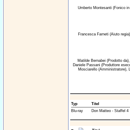
Umberto Montesanti
(Fonico in 
Francesca Farneti
(Aiuto regia
Matilde Bernabei
(Prodotto da)
Daniele Passani
(Produttore esecu
Mosciarello
(Amministratore),
Typ
Titel
Blu-ray
Don Matteo - Staffel 4 