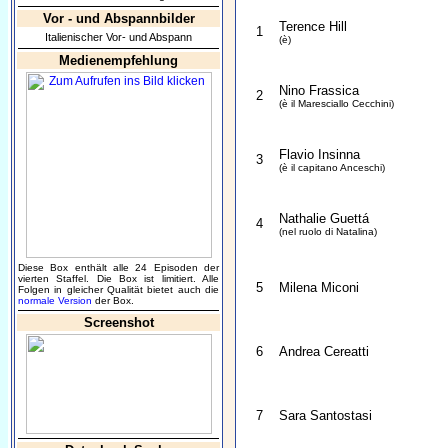
Vor - und Abspannbilder
Terence Hill
1
Italienischer Vor- und Abspann
(è)
Medienempfehlung
Nino Frassica
2
(è il Maresciallo Cecchini)
Flavio Insinna
3
(è il capitano Anceschi)
Nathalie Guettá
4
(nel ruolo di Natalina)
Diese Box enthält alle 24 Episoden der
vierten Staffel. Die Box ist limitiert. Alle
5
Milena Miconi
Folgen in gleicher Qualität bietet auch die
normale Version
der Box.
Screenshot
6
Andrea Cereatti
7
Sara Santostasi