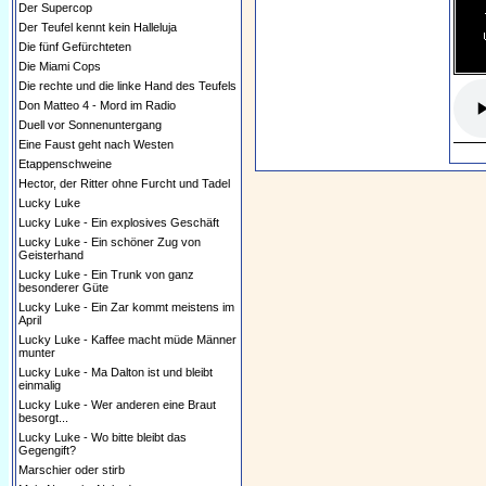
Der Supercop
Der Teufel kennt kein Halleluja
Die fünf Gefürchteten
Die Miami Cops
Die rechte und die linke Hand des Teufels
Don Matteo 4 - Mord im Radio
Duell vor Sonnenuntergang
Eine Faust geht nach Westen
Etappenschweine
Hector, der Ritter ohne Furcht und Tadel
Lucky Luke
Lucky Luke - Ein explosives Geschäft
Lucky Luke - Ein schöner Zug von
Geisterhand
Lucky Luke - Ein Trunk von ganz
besonderer Güte
Lucky Luke - Ein Zar kommt meistens im
April
Lucky Luke - Kaffee macht müde Männer
munter
Lucky Luke - Ma Dalton ist und bleibt
einmalig
Lucky Luke - Wer anderen eine Braut
besorgt...
Lucky Luke - Wo bitte bleibt das
Gegengift?
Marschier oder stirb