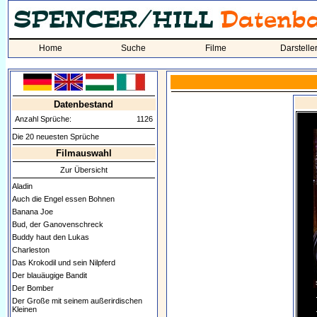
Home
Suche
Filme
Darstelle
Datenbestand
Anzahl Sprüche:
1126
Die 20 neuesten Sprüche
Filmauswahl
Zur Übersicht
Aladin
Auch die Engel essen Bohnen
Banana Joe
Bud, der Ganovenschreck
Buddy haut den Lukas
Charleston
Das Krokodil und sein Nilpferd
Der blauäugige Bandit
Der Bomber
Der Große mit seinem außerirdischen
Kleinen