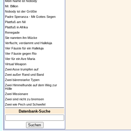
Mein Name ist Nobody
Mr. Billion
Nobody ist der Größte
Padre Speranza - Mit Gottes Segen
Plattfuß am Nil
Plattfuß in Afrika
Renegade
Sie nannten ihn Mücke
Verflucht, verdammt und Halleluja
Vier Fäuste für ein Halleluja
Vier Fäuste gegen Rio
Vier für ein Ave Maria
Virtual Weapon
Zwei Asse trumpfen auf
Zwei außer Rand und Band
Zwei bärenstarke Typen
Zwei Himmelhunde auf dem Weg zur
Hölle
Zwei Missionare
Zwei sind nicht zu bremsen
Zwei wie Pech und Schwefel
Datenbank-Suche