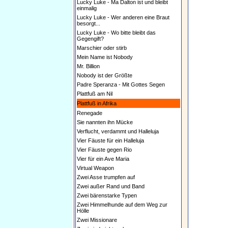
Lucky Luke - Ma Dalton ist und bleibt
einmalig
Lucky Luke - Wer anderen eine Braut
besorgt...
Lucky Luke - Wo bitte bleibt das
Gegengift?
Marschier oder stirb
Mein Name ist Nobody
Mr. Billion
Nobody ist der Größte
Padre Speranza - Mit Gottes Segen
Plattfuß am Nil
Plattfuß in Afrika
Renegade
Sie nannten ihn Mücke
Verflucht, verdammt und Halleluja
Vier Fäuste für ein Halleluja
Vier Fäuste gegen Rio
Vier für ein Ave Maria
Virtual Weapon
Zwei Asse trumpfen auf
Zwei außer Rand und Band
Zwei bärenstarke Typen
Zwei Himmelhunde auf dem Weg zur
Hölle
Zwei Missionare