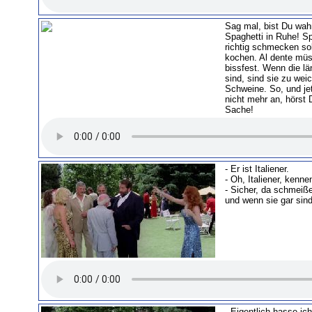
Sag mal, bist Du wah
Spaghetti in Ruhe! Sp
richtig schmecken sol
kochen. Al dente müs
bissfest. Wenn die lä
sind, sind sie zu wei
Schweine. So, und jet
nicht mehr an, hörst D
Sache!
- Er ist Italiener.
- Oh, Italiener, kenn
- Sicher, da schmeiße
und wenn sie gar sind,
- Eigentlich hasse ich