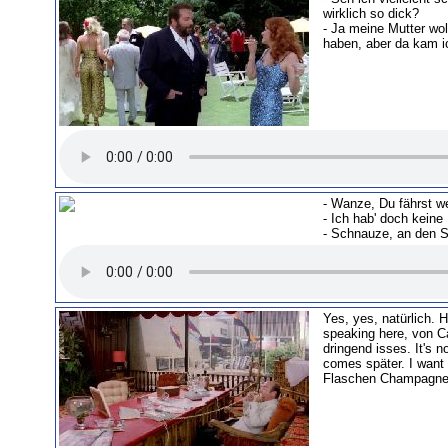
wirklich so dick?
- Ja meine Mutter woll
haben, aber da kam ic
- Wanze, Du fährst we
- Ich hab' doch kein
- Schnauze, an den S
Yes, yes, natürlich. H
speaking here, von Ca
dringend isses. It's 
comes später. I want 
Flaschen Champagne, 