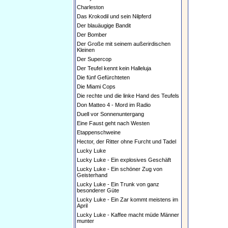
Charleston
Das Krokodil und sein Nilpferd
Der blauäugige Bandit
Der Bomber
Der Große mit seinem außerirdischen
Kleinen
Der Supercop
Der Teufel kennt kein Halleluja
Die fünf Gefürchteten
Die Miami Cops
Die rechte und die linke Hand des Teufels
Don Matteo 4 - Mord im Radio
Duell vor Sonnenuntergang
Eine Faust geht nach Westen
Etappenschweine
Hector, der Ritter ohne Furcht und Tadel
Lucky Luke
Lucky Luke - Ein explosives Geschäft
Lucky Luke - Ein schöner Zug von
Geisterhand
Lucky Luke - Ein Trunk von ganz
besonderer Güte
Lucky Luke - Ein Zar kommt meistens im
April
Lucky Luke - Kaffee macht müde Männer
munter