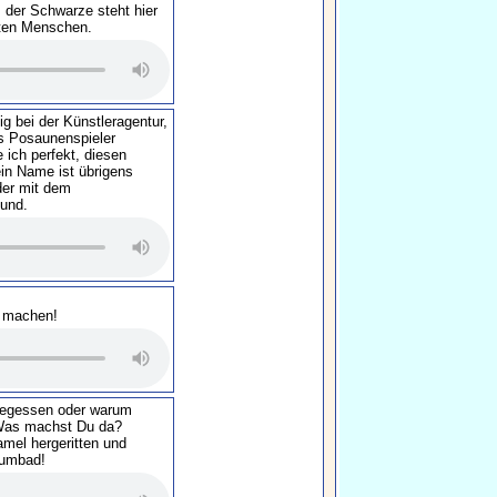
 der Schwarze steht hier
sten Menschen.
tig bei der Künstleragentur,
ls Posaunenspieler
e ich perfekt, diesen
in Name ist übrigens
 der mit dem
und.
h machen!
 gegessen oder warum
Was machst Du da?
amel hergeritten und
aumbad!