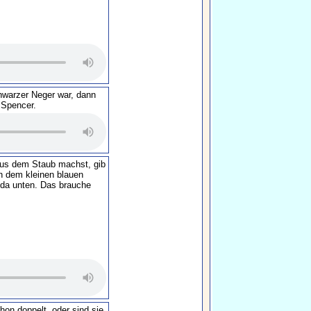
hwarzer Neger war, dann
 Spencer.
aus dem Staub machst, gib
n dem kleinen blauen
da unten. Das brauche
chon doppelt, oder sind sie