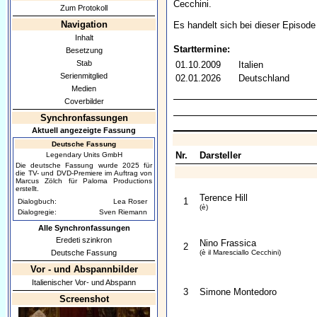
Cecchini.
Zum Protokoll
Navigation
Es handelt sich bei dieser Episode
Inhalt
Starttermine:
Besetzung
Stab
01.10.2009
Italien
Serienmitglied
02.01.2026
Deutschland
Medien
Coverbilder
Synchronfassungen
Aktuell angezeigte Fassung
Deutsche Fassung
Nr.
Darsteller
Legendary Units GmbH
Die deutsche Fassung wurde 2025 für
die TV- und DVD-Premiere im Auftrag von
Marcus Zölch für Paloma Productions
erstellt.
Terence Hill
1
Dialogbuch:
Lea Roser
(è)
Dialogregie:
Sven Riemann
Alle Synchronfassungen
Eredeti szinkron
Nino Frassica
2
Deutsche Fassung
(è il Maresciallo Cecchini)
Vor - und Abspannbilder
Italienischer Vor- und Abspann
3
Simone Montedoro
Screenshot