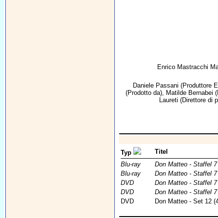
Enrico Mastracchi M
Daniele Passani
(Produttore E
(Prodotto da),
Matilde Bernabei
(
Laureti
(Direttore di 
Titel
Typ
Blu-ray
Don Matteo - Staffel 7
Blu-ray
Don Matteo - Staffel 7
DVD
Don Matteo - Staffel 7
DVD
Don Matteo - Staffel 
DVD
Don Matteo - Set 12 (