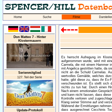
Home
Suche
Filme
Darstelle
Don Matteo 7 - Hinter
Klostermauern
Es herrscht Aufregung im Kloste
aufgenommen wurde, wird mit eine
Carmela, die mit einem Hammer in
mit Angelica gestritten hatte, da 
nicht an die Schuld Carmelas. Au
Serienmitglied
wertvolles Gemälde, welches durc
127. Teil der Serie
hatte, gibt diese zu, dass ihr Ex-
verschwunden ist. Es stellt sich
nichts zu tun hat. Durch einen H
Nach einem emotionalen Gespräch m
und kann nicht fassen, dass diese
Kontrolle verloren und zugeschlag
Klang seiner Stimme auf und verze
Während der Ermittlungen nehmen 
dass ausgerechnet Cecchinis Toch
Update-Protokoll