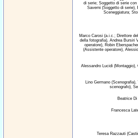
di serie; Soggetto di serie con
Saverni
(Soggetto di serie),
Sceneggiatura; Stor
Marco Carosi
(a.i.c.; Direttore de
della fotografia),
Andrea Bursiri V
operatore),
Robin Eberspache
(Assistente operatore),
Alessio
Alessandro Lucidi
(Montaggio),
Lino Germano
(Scenografia),
scenografo),
Se
Beatrice Di 
Francesca Late
Teresa Razzauti
(Casti