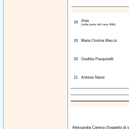
Ania
18
(nella parte del cane Billo)
19
Maria Cristina Maccà
20
Giuditta Pasquinelli
21
Antonio Nanni
Alessandra Caneva
(Soggetto di s