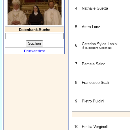
4
Nathalie Guettá
5
Astra Lanz
Datenbank-Suche
Caterina Sylos Labini
6
(è la signora Cecchini)
Druckansicht
7
Pamela Saino
8
Francesco Scali
9
Pietro Pulcini
10
Emilia Verginelli