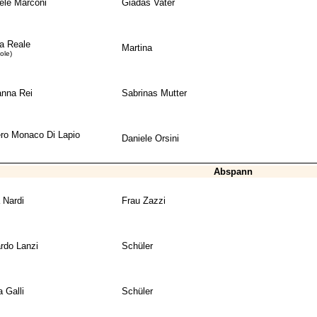
ele Marconi
Giadas Vater
 Reale
Martina
cole)
nna Rei
Sabrinas Mutter
ro Monaco Di Lapio
Daniele Orsini
Abspann
 Nardi
Frau Zazzi
rdo Lanzi
Schüler
a Galli
Schüler