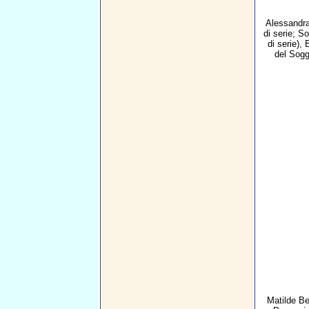
Alessandr
di serie; S
di serie),
del Sogg
Matilde Be