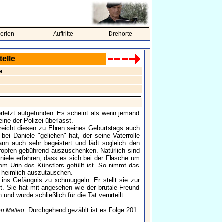
erien
Auftritte
Drehorte
telle
e
rletzt aufgefunden. Es scheint als wenn jemand
ine der Polizei überlasst.
eicht diesen zu Ehren seines Geburtstags auch
i Daniele "geliehen" hat, der seine Vaterrolle
dann auch sehr begeistert und lädt sogleich den
Tropfen gebührend auszuschenken. Natürlich sind
niele erfahren, dass es sich bei der Flasche um
m Urin des Künstlers gefüllt ist. So nimmt das
e heimlich auszutauschen.
ins Gefängnis zu schmuggeln. Er stellt sie zur
. Sie hat mit angesehen wie der brutale Freund
nd wurde schließlich für die Tat verurteilt.
. Durchgehend gezählt ist es Folge 201.
n Matteo