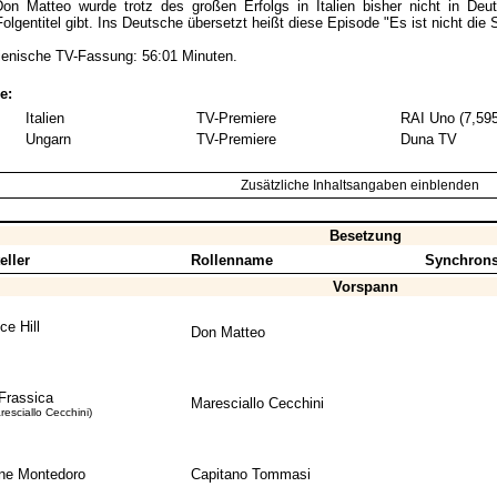
on Matteo wurde trotz des großen Erfolgs in Italien bisher nicht in Deu
lgentitel gibt. Ins Deutsche übersetzt heißt diese Episode "Es ist nicht die 
alienische TV-Fassung: 56:01 Minuten.
e:
Italien
TV-Premiere
RAI Uno (7,595
Ungarn
TV-Premiere
Duna TV
Zusätzliche Inhaltsangaben einblenden
Besetzung
eller
Rollenname
Synchrons
Vorspann
ce Hill
Don Matteo
Frassica
Maresciallo Cecchini
aresciallo Cecchini)
ne Montedoro
Capitano Tommasi