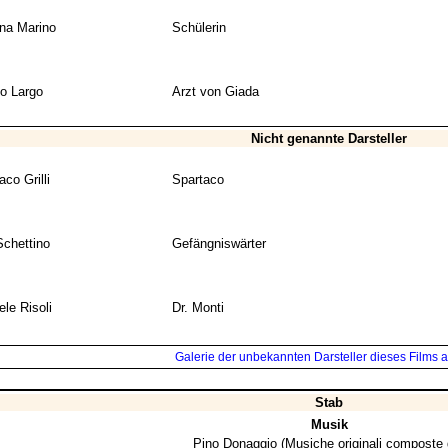
ina Marino
Schülerin
io Largo
Arzt von Giada
Nicht genannte Darsteller
aco Grilli
Spartaco
Schettino
Gefängniswärter
ele Risoli
Dr. Monti
Galerie der unbekannten Darsteller dieses Films a
Stab
Musik
Pino Donaggio
(Musiche originali composte 