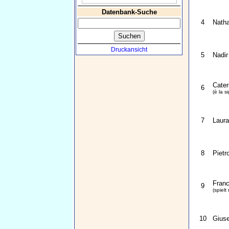
Datenbank-Suche
4
Natha
Druckansicht
5
Nadir
Cater
6
(è la s
7
Laura
8
Pietr
Franc
9
(spielt 
10
Giuse