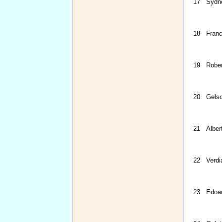
17
Sydn
18
Franc
19
Rober
20
Gels
21
Alber
22
Verdi
23
Edoa