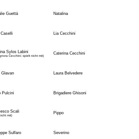
lie Guettá
Natalina
 Caselli
Lia Cecchini
ina Sylos Labini
Caterina Cecchini
ignora Cecchini; spielt nicht mit)
 Glavan
Laura Belvedere
o Pulcini
Brigadiere Ghisoni
esco Scali
Pippo
nicht mit)
ppe Sulfaro
Severino