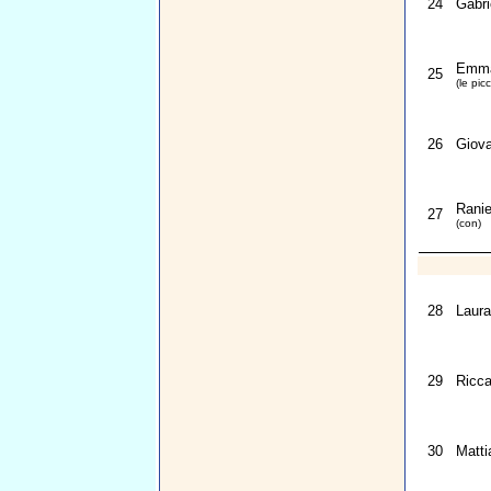
24
Gabri
Emma
25
(le pic
26
Giova
Ranie
27
(con)
28
Laura
29
Ricca
30
Matti