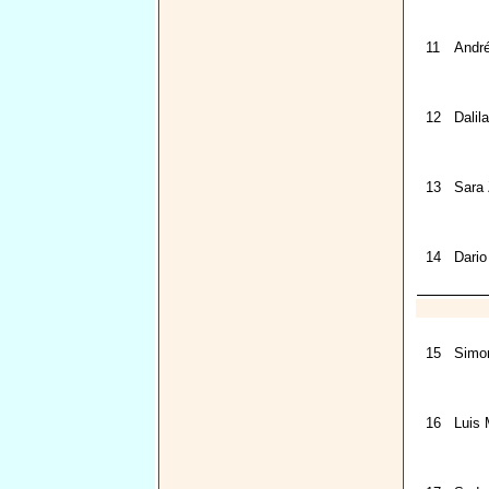
11
André
12
Dalil
13
Sara 
14
Dario
15
Simo
16
Luis 