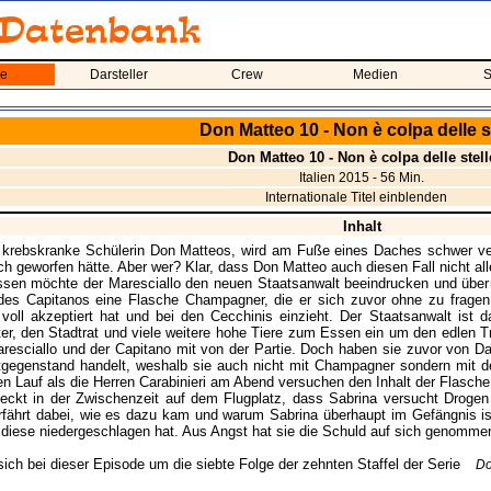
me
Darsteller
Crew
Medien
S
Don Matteo 10 - Non è colpa delle s
Don Matteo 10 - Non è colpa delle stell
Italien 2015 - 56 Min.
Internationale Titel einblenden
Inhalt
 krebskranke Schülerin Don Matteos, wird am Fuße eines Daches schwer ve
h geworfen hätte. Aber wer? Klar, dass Don Matteo auch diesen Fall nicht alle
en möchte der Maresciallo den neuen Staatsanwalt beeindrucken und überr
s Capitanos eine Flasche Champagner, die er sich zuvor ohne zu fragen be
e voll akzeptiert hat und bei den Cecchinis einzieht. Der Staatsanwalt ist 
er, den Stadtrat und viele weitere hohe Tiere zum Essen ein um den edlen 
resciallo und der Capitano mit von der Partie. Doch haben sie zuvor von Da
gegenstand handelt, weshalb sie auch nicht mit Champagner sondern mit de
n Lauf als die Herren Carabinieri am Abend versuchen den Inhalt der Flasch
ckt in der Zwischenzeit auf dem Flugplatz, dass Sabrina versucht Drogen 
fährt dabei, wie es dazu kam und warum Sabrina überhaupt im Gefängnis ist
 diese niedergeschlagen hat. Aus Angst hat sie die Schuld auf sich genommen u
sich bei dieser Episode um die siebte Folge der zehnten Staffel der Serie
Do