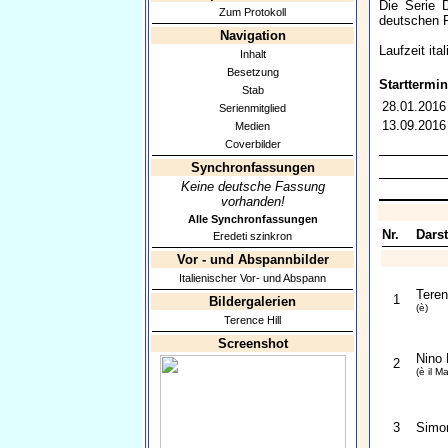
Die Serie D
Zum Protokoll
deutschen Fo
Navigation
Laufzeit it
Inhalt
Besetzung
Starttermin
Stab
28.01.2016
Serienmitglied
13.09.2016
Medien
Coverbilder
Synchronfassungen
Keine deutsche Fassung
vorhanden!
Alle Synchronfassungen
Nr.
Darst
Eredeti szinkron
Vor - und Abspannbilder
Italienischer Vor- und Abspann
Teren
1
Bildergalerien
(è)
Terence Hill
Screenshot
Nino 
2
(è il M
3
Simo