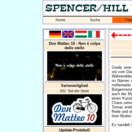
Home
Suche
Fil
Don Matteo 10 - Non è colpa
delle stelle
Giada, eine
sie vom Dac
Währenddess
im Namen de
mittlerweil
Serienmitglied
Bürgermeist
201. Teil der Serie
auch der Ma
einen Kunst
Chaos seine
Tomas entde
Rede und er
ihrer Mutter
Es handelt 
Update-Protokoll