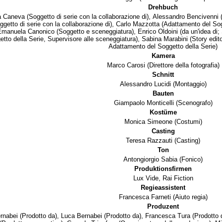
Drehbuch
a Caneva
(Soggetto di serie con la collaborazione di),
Alessandro Bencivenni
(
oggetto di serie con la collaborazione di),
Carlo Mazzotta
(Adattamento del Sog
Emanuela Canonico
(Soggetto e sceneggiatura),
Enrico Oldoini
(da un'idea di;
etto della Serie, Supervisore alle sceneggiatura),
Sabina Marabini
(Story edit
Adattamento del Soggetto della Serie)
Kamera
Marco Carosi
(Direttore della fotografia)
Schnitt
Alessandro Lucidi
(Montaggio)
Bauten
Giampaolo Monticelli
(Scenografo)
Kostüme
Monica Simeone
(Costumi)
Casting
Teresa Razzauti
(Casting)
Ton
Antongiorgio Sabia
(Fonico)
Produktionsfirmen
Lux Vide
,
Rai Fiction
Regieassistent
Francesca Farneti
(Aiuto regia)
Produzent
rnabei
(Prodotto da),
Luca Bernabei
(Prodotto da),
Francesca Tura
(Prodotto 