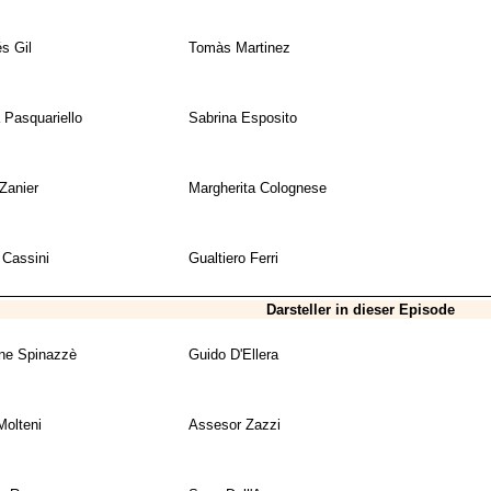
s Gil
Tomàs Martinez
a Pasquariello
Sabrina Esposito
Zanier
Margherita Colognese
 Cassini
Gualtiero Ferri
Darsteller in dieser Episode
ne Spinazzè
Guido D'Ellera
Molteni
Assesor Zazzi