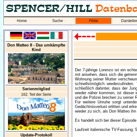
Home
Suche
Filme
Darstelle
Don Matteo 8 - Das umkämpfte
Kind
Der 7-jährige Lorenzo ist ein ec
mit ansehen, dass sich die getrenn
Wohnung seiner Mutter verschwund
schnellstmöglich wiederzufinden
schließlich dahinter, dass der Ju
Serienmitglied
wieder näher kommen, ist dieser 
162. Teil der Serie
und die Polizei brechen zu seiner R
Für weitere Unruhe sorgt unterd
Gedächtnisverlust erlitten und erk
wieder zu sich, als Don Matteo ihn
Es handelt sich bei dieser Episode
Laufzeit italienische TV-Fassung: 
Update-Protokoll