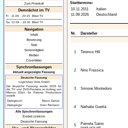
Starttermine:
Zum Protokoll
10.11.2011
Italien
Demnächst im TV
11.09.2026
Deutschland
Fr
11.09. - 20:15
Bibel TV
Sa
12.09. - 16:30
Bibel TV
Navigation
Nr.
Darsteller
Inhalt
Besetzung
Stab
Serienmitglied
1
Terence Hill
Medien
Coverbilder
Synchronfassungen
2
Nino Frassica
Aktuell angezeigte Fassung
Deutsche Fassung
Legendary Units GmbH
Die deutsche Fassung wurde 2026 für
3
Simone Montedoro
die TV- und DVD-Premiere im Auftrag von
Marcus Zölch für Paloma Productions
erstellt.
Dialogbuch:
Marco Sartori
Dialogregie:
Sven Riemann
4
Nathalie Guettá
Alle Synchronfassungen
Eredeti szinkron
Deutsche Fassung
Pamela Saino
5
(spielt nicht mit)