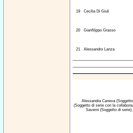
19
Cecilia Di Giuli
20
Gianfilippo Grasso
21
Alessandro Lanza
Alessandra Caneva
(Soggetto 
(Soggetto di serie con la collabora
Saverni
(Soggetto di serie)