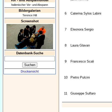
Vor - und Abspannbilder
Italienischer Vor- und Abspann
Bildergalerien
6
Caterina Sylos Labini
Terence Hill
Screenshot
7
Eleonora Sergio
8
Laura Glavan
Datenbank-Suche
9
Francesco Scali
Druckansicht
10
Pietro Pulcini
11
Giuseppe Sulfaro