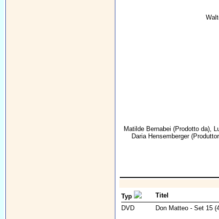
Walt
Matilde Bernabei
(Prodotto da),
L
Daria Hensemberger
(Produtto
Titel
Typ
DVD
Don Matteo - Set 15 (