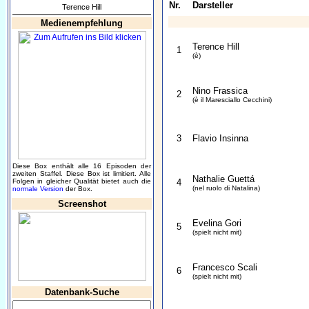
Nr.
Darsteller
Terence Hill
Medienempfehlung
Terence Hill
1
(è)
Nino Frassica
2
(è il Maresciallo Cecchini)
3
Flavio Insinna
Diese Box enthält alle 16 Episoden der
zweiten Staffel. Diese Box ist limitiert. Alle
Nathalie Guettá
Folgen in gleicher Qualität bietet auch die
4
(nel ruolo di Natalina)
normale Version
der Box.
Screenshot
Evelina Gori
5
(spielt nicht mit)
Francesco Scali
6
(spielt nicht mit)
Datenbank-Suche