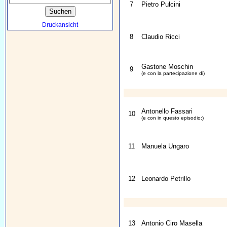
7
Pietro Pulcini
Druckansicht
8
Claudio Ricci
Gastone Moschin
9
(e con la partecipazione di)
Antonello Fassari
10
(e con in questo episodio:)
11
Manuela Ungaro
12
Leonardo Petrillo
13
Antonio Ciro Masella