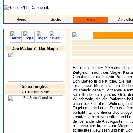
Home
Suche
Filme
Darstelle
Don Matteo 2 - Der Magier
Ein unerklärlicher Selbstmord be
Zeitgleich macht der Magier Kaspa
Gunst seiner dankbaren Patienten
Don Matteo in die Kirche. Sie hat
Trost, aber Monica ist am Boden 
Serienmitglied
vollständig geheilt. Mittlerweile e
20. Teil der Serie
sein Bruder sein ganzes Geld dem
Wundersalz, die die Patienten hei
einen Sack in ihrer Wohnung hatt
Tagebuch von Laura. Daraus erfährt
verliebt hat und dieser dies ausg
konnte sie nicht verkraften und h
der behandelnde Arzt Agostini mit
als unheilbar krank zum Magier s
schlechtes Gewissen und hilft Don