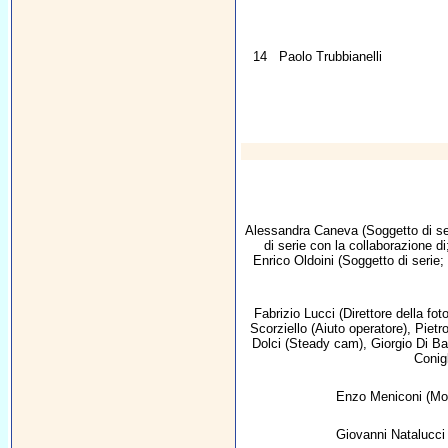
14
Paolo Trubbianelli
Alessandra Caneva
(Soggetto di se
di serie con la collaborazione di
Enrico Oldoini
(Soggetto di serie;
Fabrizio Lucci
(Direttore della fot
Scorziello
(Aiuto operatore),
Pietr
Dolci
(Steady cam),
Giorgio Di Ba
Conig
Enzo Meniconi
(Mo
Giovanni Natalucci