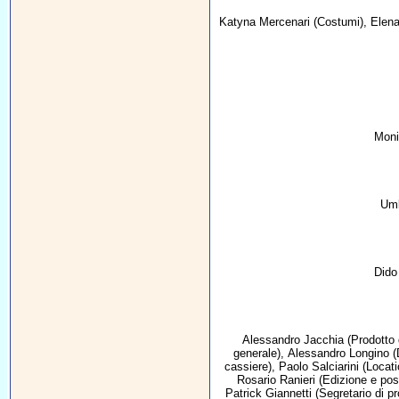
Katyna Mercenari
(Costumi),
Elena
Moni
Umb
Dido 
Alessandro Jacchia
(Prodotto 
generale),
Alessandro Longino
(
cassiere),
Paolo Salciarini
(Locat
Rosario Ranieri
(Edizione e pos
Patrick Giannetti
(Segretario di p