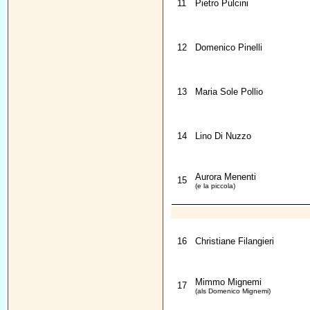
11
Pietro Pulcini
12
Domenico Pinelli
13
Maria Sole Pollio
14
Lino Di Nuzzo
Aurora Menenti
15
(e la piccola)
16
Christiane Filangieri
Mimmo Mignemi
17
(als Domenico Mignemi)