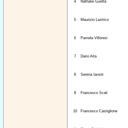
4
Nathalie Guettá
5
Maurizio Lastrico
6
Pamela Villoresi
7
Dario Aita
8
Serena Iansiti
9
Francesco Scali
10
Francesco Castiglione