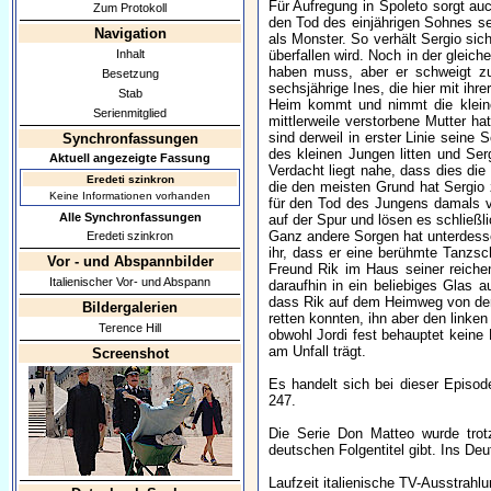
Für Aufregung in Spoleto sorgt au
Zum Protokoll
den Tod des einjährigen Sohnes se
Navigation
als Monster. So verhält Sergio sic
Inhalt
überfallen wird. Noch in der gleic
haben muss, aber er schweigt zu 
Besetzung
sechsjährige Ines, die hier mit ih
Stab
Heim kommt und nimmt die kleine 
Serienmitglied
mittlerweile verstorbene Mutter h
sind derweil in erster Linie seine
Synchronfassungen
des kleinen Jungen litten und Se
Aktuell angezeigte Fassung
Verdacht liegt nahe, dass dies die
Eredeti szinkron
die den meisten Grund hat Sergio 
Keine Informationen vorhanden
für den Tod des Jungens damals 
Alle Synchronfassungen
auf der Spur und lösen es schließ
Ganz andere Sorgen hat unterdessen
Eredeti szinkron
ihr, dass er eine berühmte Tanzsch
Vor - und Abspannbilder
Freund Rik im Haus seiner reichen
Italienischer Vor- und Abspann
daraufhin in ein beliebiges Glas 
dass Rik auf dem Heimweg von der S
Bildergalerien
retten konnten, ihn aber den link
Terence Hill
obwohl Jordi fest behauptet keine
am Unfall trägt.
Screenshot
Es handelt sich bei dieser Episod
247.
Die Serie Don Matteo wurde trotz
deutschen Folgentitel gibt. Ins De
Laufzeit italienische TV-Ausstrahl