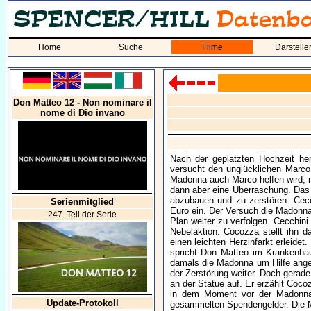
Home
Suche
Filme
Darstelle
Don Matteo 12 - Non nominare il
nome di Dio invano
Nach der geplatzten Hochzeit her
versucht den unglücklichen Marco 
Madonna auch Marco helfen wird, n
dann aber eine Überraschung. Das
abzubauen und zu zerstören. Cecc
Serienmitglied
Euro ein. Der Versuch die Madonna 
247. Teil der Serie
Plan weiter zu verfolgen. Cecchini
Nebelaktion. Cocozza stellt ihn d
einen leichten Herzinfarkt erleide
spricht Don Matteo im Krankenhaus
damals die Madonna um Hilfe ange
der Zerstörung weiter. Doch gerade
an der Statue auf. Er erzählt Coco
in dem Moment vor der Madonna be
Update-Protokoll
gesammelten Spendengelder. Die M