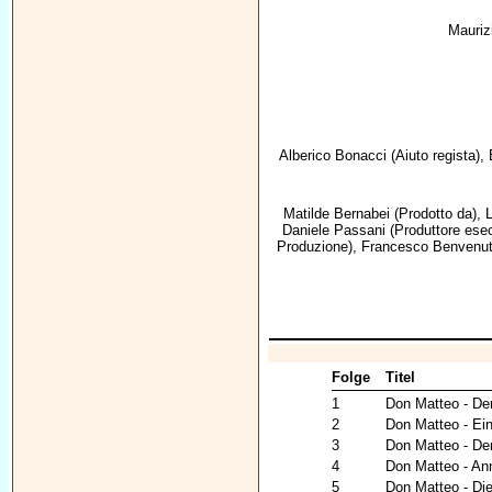
Mauriz
Alberico Bonacci
(Aiuto regista),
Matilde Bernabei
(Prodotto da),
L
Daniele Passani
(Produttore esec
Produzione),
Francesco Benvenut
Folge
Titel
1
Don Matteo - De
2
Don Matteo - Ein
3
Don Matteo - De
4
Don Matteo - An
5
Don Matteo - Die