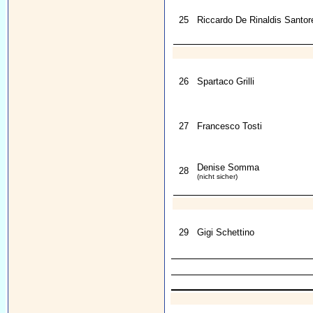
25
Riccardo De Rinaldis Santore
26
Spartaco Grilli
27
Francesco Tosti
Denise Somma
28
(nicht sicher)
29
Gigi Schettino