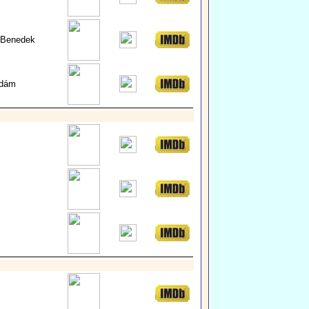
 Benedek
Ádám