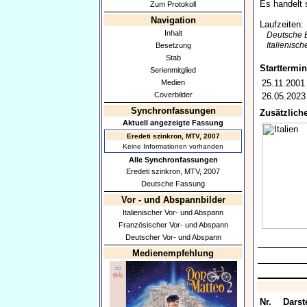
Es handelt 
Zum Protokoll
Navigation
Laufzeiten:
Inhalt
Deutsche B
Italienisc
Besetzung
Stab
Starttermin
Serienmitglied
Medien
25.11.2001
Coverbilder
26.05.2023
Synchronfassungen
Zusätzliche
Aktuell angezeigte Fassung
Eredeti szinkron, MTV, 2007
Keine Informationen vorhanden
Alle Synchronfassungen
Eredeti szinkron, MTV, 2007
Deutsche Fassung
Vor - und Abspannbilder
Italienischer Vor- und Abspann
Französischer Vor- und Abspann
Deutscher Vor- und Abspann
Medienempfehlung
Nr.
Darste