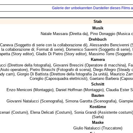
Galerie der unbekannten Darsteller dieses Films a
Stab
Musik
Natale Massara
(Diretta da),
Pino Donaggio
(Musica c
Drehbuch
 Caneva
(Soggetto di serie con la collaborazione di),
Alessandro Bencivenni
(S
 la collaborazione di; Format di serie),
Domenico Saverni
(Soggetto di serie),
apetta
(Story editor),
Gladis Di Pietro
(Story editor),
Massimo Torre
(Soggetto 
Kamera
ucci
(Direttore della fotografia),
Giovanni Brescini
(Operatore di macchina),
Fa
Aiuto operatore),
Pietro Biraschi
(Fotografo di scena),
Diego Allegro
(Steady 
ady cam),
Giorgio Di Battista
(Direttore della fotografia 2a unità),
Maurizio Za
Coniglio
(Caposquadra elettricisti),
Gaetano Barbera
(Caposq
Schnitt
Enzo Meniconi
(Montaggio),
Daniel Hoffman
(Montaggio),
Claudia Ester S
Bauten
Giovanni Natalucci
(Scenografia),
Simona Garotta
(Scenografia),
Giampie
Kostüme
cenari
(Costumi),
Elena Delicati
(Costumi),
Sonia Grandi
(Assistente costumi
(Sarta)
Maske
Giulio Natalucci
(Truccatore)