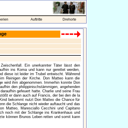
erien
Auftritte
Drehorte
nge
schenfall. Ein unerkannter Täter lässt den
aufhin ins Koma und kann nur gerettet werden,
d diese ist leider im Trubel entwischt. Während
beim Reinigen der Kirche. Don Matteo kann die
ange wird ihm abgenommen. Immerhin konnte Don
raufhin den philippinischstämmigen, angehenden
 daraufhin gefeuert hatte. Charlie und seine Frau
ößt er dann auch auf Francis, der bei den de la
r Kind bekommt nutzt Don Matteo die Chance für
enn die Schlange nicht wieder auftaucht und das
Don Matteo, Maresciallo Cecchini und Capitano
ch noch mit der Schlange ins Krankenhaus und
Ärzte können Brunos Leben retten und somit kann