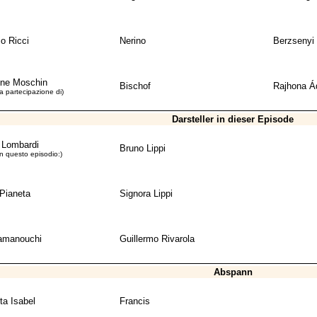
o Ricci
Nerino
Berzsenyi
ne Moschin
Bischof
Rajhona 
la partecipazione di)
Darsteller in dieser Episode
 Lombardi
Bruno Lippi
in questo episodio:)
Pianeta
Signora Lippi
amanouchi
Guillermo Rivarola
Abspann
ta Isabel
Francis