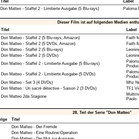
Titel
Label
Don Matteo - Staffel 2 - Limitierte Ausgabe (5 Blu-rays)
Paloma 
Dieser Film ist auf folgenden Medien enth
Titel
Label
Don Matteo - Staffel 2 (5 Blu-rays, Amazon)
Faith 
Don Matteo - Staffel 2 (5 DVDs, Amazon)
Faith 
Don Matteo - Staffel 2 (5 Blu-rays)
Leonin
Don Matteo - Staffel 2 (5 DVDs)
Leonin
Palom
Don Matteo - Staffel 2 - Limitierte Ausgabe (5 Blu-rays)
Produc
Palom
Don Matteo - Staffel 2 - Limitierte Ausgabe (5 DVDs)
Produc
Don Matteo - Set 3 (4 DVDs)
Mhz Ne
Don Matteo : Un sacré détective - Saison 2 (3 DVDs)
TF1 Vi
Multim
Don Matteo 2da Stagione
Paolo
28. Teil der Serie "Don Matteo"
olge
Titel
Don Matteo - Der Fremde
Don Matteo - Eine Routine-Operation
Don Matteo - Der Mut zur Aussage