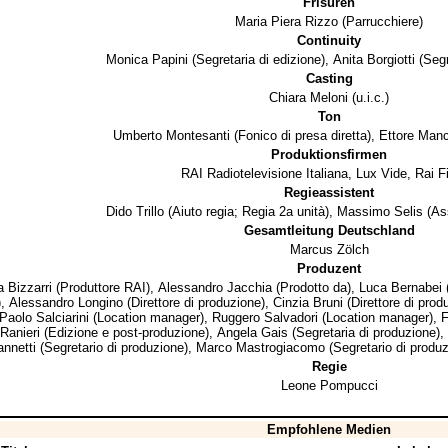
Frisuren
Maria Piera Rizzo
(Parrucchiere)
Continuity
Monica Papini
(Segretaria di edizione),
Anita Borgiotti
(Segr
Casting
Chiara Meloni
(u.i.c.)
Ton
Umberto Montesanti
(Fonico di presa diretta),
Ettore Manc
Produktionsfirmen
RAI Radiotelevisione Italiana
,
Lux Vide
,
Rai F
Regieassistent
Dido Trillo
(Aiuto regia; Regia 2a unità),
Massimo Selis
(Ass
Gesamtleitung Deutschland
Marcus Zölch
Produzent
 Bizzarri
(Produttore RAI),
Alessandro Jacchia
(Prodotto da),
Luca Bernabei
(
),
Alessandro Longino
(Direttore di produzione),
Cinzia Bruni
(Direttore di prod
Paolo Salciarini
(Location manager),
Ruggero Salvadori
(Location manager),
F
Ranieri
(Edizione e post-produzione),
Angela Gais
(Segretaria di produzione),
annetti
(Segretario di produzione),
Marco Mastrogiacomo
(Segretario di produ
Regie
Leone Pompucci
Empfohlene Medien