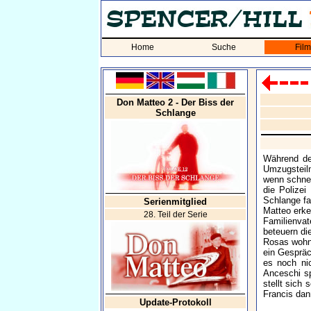
Home
Suche
Fil
Don Matteo 2 - Der Biss der
Schlange
Während de
Umzugsteiln
wenn schnel
die Polizei
Schlange fa
Serienmitglied
Matteo erke
28. Teil der Serie
Familienvate
beteuern di
Rosas wohnt
ein Gespräc
es noch nic
Anceschi s
stellt sich
Francis dan
Update-Protokoll