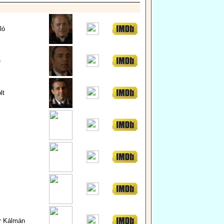
ló
e
lt
r Kálmán