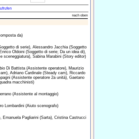
ufrufen
nach oben
omposta da)
oggetto di serie),
Alessandro Jacchia
(Soggetto
Enrico Oldoini
(Soggetto di serie; Da un idea di),
e sceneggiatura),
Sabina Marabini
(Story editor)
bio Di Battista
(Assistente operatore),
Maurizio
cam),
Adriano Cardinale
(Steady cam),
Riccardo
mpagni
(Assistente operatore 2a unità),
Gaetano
uadra macchinisti)
errano
(Assistente al montaggio)
ro Lombardini
(Aiuto scenografo)
),
Emanuela Pagliarini
(Sarta),
Cristina Castrucci