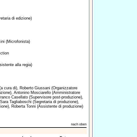
etaria di edizione)
ini
(Microfonista)
iction
istente alla regia)
a cura di),
Roberto Giussani
(Organizzatore
uzione),
Antonino Mosciarello
(Amministratore
ranco Casellato
(Supervisore post-produzione),
Sara Tagliaboschi
(Segretaria di produzione),
zione),
Roberta Tonni
(Assistente di produzione)
nach oben