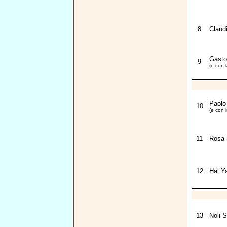
8
Claudi
Gasto
9
(e con 
Paolo
10
(e con 
11
Rosa 
12
Hal Y
13
Noli S