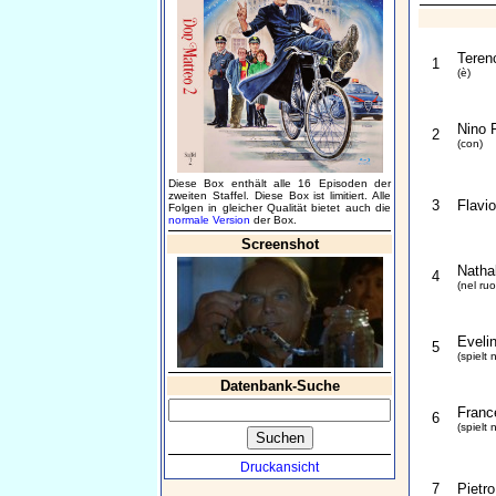
Terenc
1
(è)
Nino 
2
(con)
Diese Box enthält alle 16 Episoden der
zweiten Staffel. Diese Box ist limitiert. Alle
3
Flavio
Folgen in gleicher Qualität bietet auch die
normale Version
der Box.
Screenshot
Natha
4
(nel ruo
Evelin
5
(spielt n
Datenbank-Suche
Franc
6
(spielt n
Druckansicht
7
Pietro