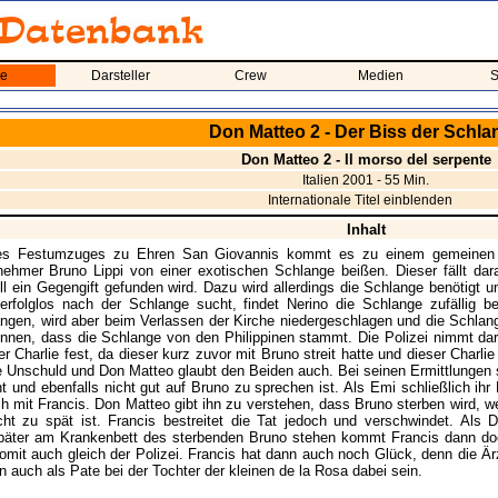
me
Darsteller
Crew
Medien
S
Don Matteo 2 - Der Biss der Schla
Don Matteo 2 - Il morso del serpente
Italien 2001 - 55 Min.
Internationale Titel einblenden
Inhalt
s Festumzuges zu Ehren San Giovannis kommt es zu einem gemeinen Zwi
ehmer Bruno Lippi von einer exotischen Schlange beißen. Dieser fällt dar
l ein Gegengift gefunden wird. Dazu wird allerdings die Schlange benötigt un
 erfolglos nach der Schlange sucht, findet Nerino die Schlange zufällig 
ngen, wird aber beim Verlassen der Kirche niedergeschlagen und die Schl
nnen, dass die Schlange von den Philippinen stammt. Die Polizei nimmt da
r Charlie fest, da dieser kurz zuvor mit Bruno streit hatte und dieser Charlie
e Unschuld und Don Matteo glaubt den Beiden auch. Bei seinen Ermittlungen st
 und ebenfalls nicht gut auf Bruno zu sprechen ist. Als Emi schließlich ih
h mit Francis. Don Matteo gibt ihn zu verstehen, dass Bruno sterben wird, w
ht zu spät ist. Francis bestreitet die Tat jedoch und verschwindet. Als 
päter am Krankenbett des sterbenden Bruno stehen kommt Francis dann do
 somit auch gleich der Polizei. Francis hat dann auch noch Glück, denn die 
n auch als Pate bei der Tochter der kleinen de la Rosa dabei sein.