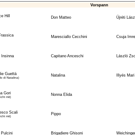
Vorspann
e Hill
Don Matteo
Újréti Lász
Frassica
Maresciallo Cecchini
Csuja Imr
 Insinna
Capitano Anceschi
László Zso
lie Guettá
Natalina
Illyés Mari
lo di Natalina)
a Gori
Nonna Elida
icht mit)
esco Scali
Pippo
icht mit)
 Pulcini
Brigadiere Ghisoni
Weichinge