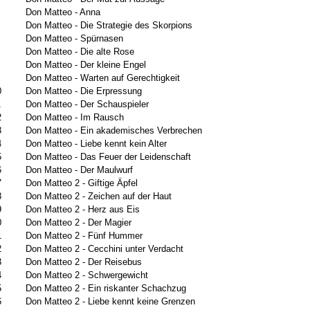
Don Matteo - Anna
Don Matteo - Die Strategie des Skorpions
Don Matteo - Spürnasen
Don Matteo - Die alte Rose
Don Matteo - Der kleine Engel
Don Matteo - Warten auf Gerechtigkeit
0
Don Matteo - Die Erpressung
1
Don Matteo - Der Schauspieler
2
Don Matteo - Im Rausch
3
Don Matteo - Ein akademisches Verbrechen
4
Don Matteo - Liebe kennt kein Alter
5
Don Matteo - Das Feuer der Leidenschaft
6
Don Matteo - Der Maulwurf
7
Don Matteo 2 - Giftige Äpfel
8
Don Matteo 2 - Zeichen auf der Haut
9
Don Matteo 2 - Herz aus Eis
0
Don Matteo 2 - Der Magier
1
Don Matteo 2 - Fünf Hummer
2
Don Matteo 2 - Cecchini unter Verdacht
3
Don Matteo 2 - Der Reisebus
4
Don Matteo 2 - Schwergewicht
5
Don Matteo 2 - Ein riskanter Schachzug
6
Don Matteo 2 - Liebe kennt keine Grenzen